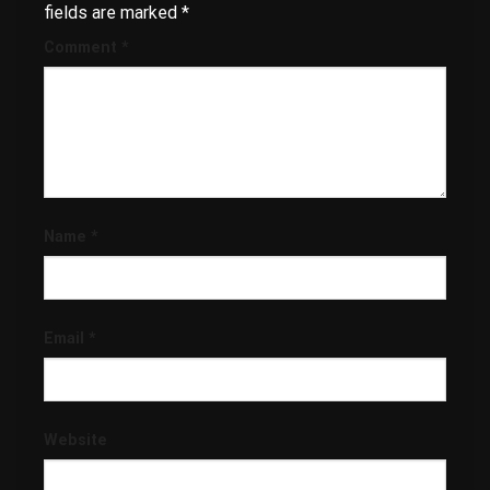
fields are marked
*
Comment
*
Name
*
Email
*
Website