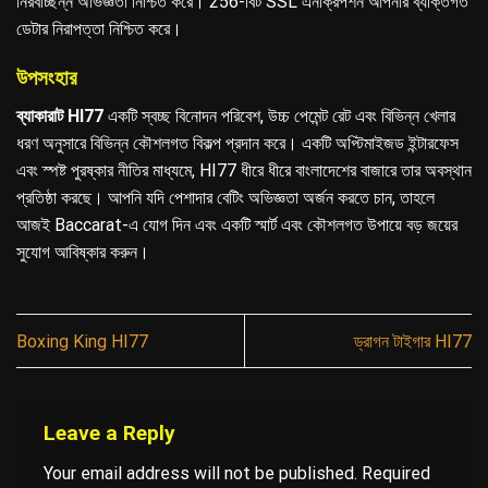
নিরবচ্ছিন্ন অভিজ্ঞতা নিশ্চিত করে। 256-বিট SSL এনক্রিপশন আপনার ব্যক্তিগত
ডেটার নিরাপত্তা নিশ্চিত করে।
উপসংহার
ব্যাকারাট HI77
একটি স্বচ্ছ বিনোদন পরিবেশ, উচ্চ পেমেন্ট রেট এবং বিভিন্ন খেলার
ধরণ অনুসারে বিভিন্ন কৌশলগত বিকল্প প্রদান করে। একটি অপ্টিমাইজড ইন্টারফেস
এবং স্পষ্ট পুরষ্কার নীতির মাধ্যমে, HI77 ধীরে ধীরে বাংলাদেশের বাজারে তার অবস্থান
প্রতিষ্ঠা করছে। আপনি যদি পেশাদার বেটিং অভিজ্ঞতা অর্জন করতে চান, তাহলে
আজই Baccarat-এ যোগ দিন এবং একটি স্মার্ট এবং কৌশলগত উপায়ে বড় জয়ের
সুযোগ আবিষ্কার করুন।
Boxing King HI77
ড্রাগন টাইগার HI77
Leave a Reply
Your email address will not be published.
Required