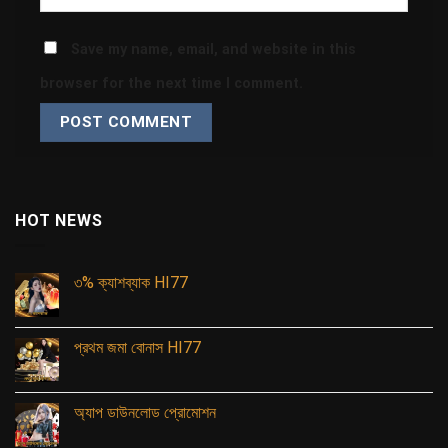
Save my name, email, and website in this
browser for the next time I comment.
HOT NEWS
৩% ক্যাশব্যাক HI77
প্রথম জমা বোনাস HI77
অ্যাপ ডাউনলোড প্রোমোশন