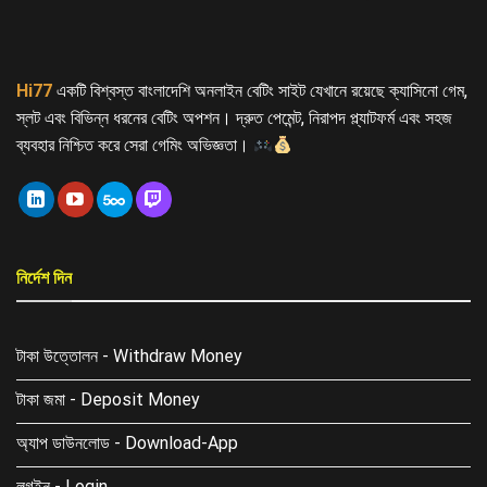
Hi77
একটি বিশ্বস্ত বাংলাদেশি অনলাইন বেটিং সাইট যেখানে রয়েছে ক্যাসিনো গেম,
স্লট এবং বিভিন্ন ধরনের বেটিং অপশন। দ্রুত পেমেন্ট, নিরাপদ প্ল্যাটফর্ম এবং সহজ
ব্যবহার নিশ্চিত করে সেরা গেমিং অভিজ্ঞতা।
নির্দেশ দিন
টাকা উত্তোলন - Withdraw Money
টাকা জমা - Deposit Money
অ্যাপ ডাউনলোড - Download-App
লগইন - Login