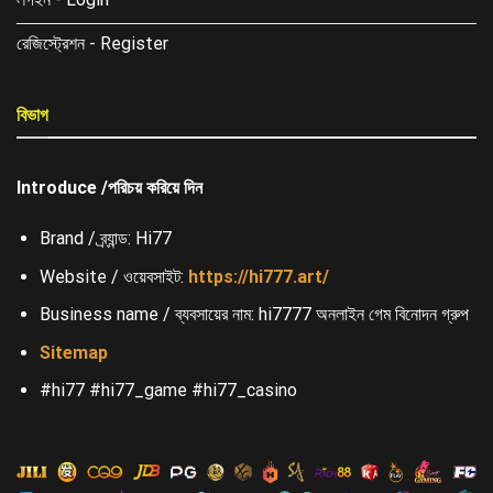
রেজিস্ট্রেশন - Register
বিভাগ
Introduce /পরিচয় করিয়ে দিন
Brand / ব্র্যান্ড: Hi77
Website / ওয়েবসাইট:
https://hi777.art/
Business name / ব্যবসায়ের নাম: hi7777 অনলাইন গেম বিনোদন গ্রুপ
Sitemap
#hi77 #hi77_game #hi77_casino