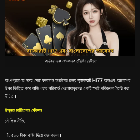
কার্যকর এবং লাভজনক ট্রেডিং কৌশল
অংশগ্রহণের সময় সেরা ফলাফল অর্জনের জন্য
ব্যাকারাট HI77
অতএব, আবেগের
উপর ভিত্তি করে বাজি ধরার পরিবর্তে খেলোয়াড়দের একটি স্পষ্ট পরিকল্পনা তৈরি করা
উচিত।
উন্নত মার্টিংগেল কৌশল
মৌলিক নীতি:
৫০০ টাকা বাজি দিয়ে শুরু করুন।