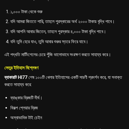
১,০০০ টাকা থেকে শুরু
যদি আমরা জিততে পারি, তাহলে পুরস্কারের অর্থ ২০০০ টাকায় বৃদ্ধি পাবে।
যদি আপনি আবার জিতেন, তাহলে পুরস্কার ৪,০০০ টাকা বৃদ্ধি পাবে।
যদি তুমি হেরে যাও, তুমি আবার শুরুর স্তরে ফিরে যাবে।
এই পদ্ধতি মার্টিংগেলের চেয়ে পুঁজি ভালোভাবে সংরক্ষণ করতে সাহায্য করে।
সেতুর ইতিহাস বিশ্লেষণ
ব্যাকারাট HI77
শেষ ১০০টি খেলার ইতিহাসের একটি সারণী প্রদর্শন করে, যা সনাক্ত
করতে সাহায্য করে:
ব্যাঙ্কার ব্রিজটি দীর্ঘ।
বিকল্প প্লেয়ার ব্রিজ
অস্বাভাবিক টাই চেইন